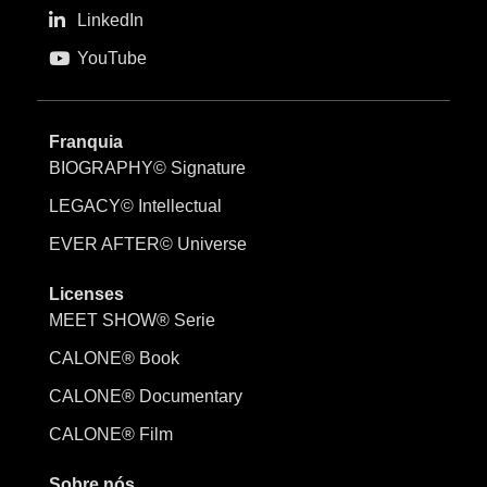
LinkedIn
YouTube
Franquia
BIOGRAPHY© Signature
LEGACY© Intellectual
EVER AFTER© Universe
Licenses
MEET SHOW® Serie
CALONE® Book
CALONE® Documentary
CALONE® Film
Sobre nós