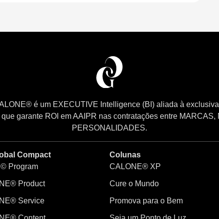
LONE® é um EXECUTIVE Intelligence (BI) aliada à exclusiva
que garante ROI em AAIPR nas contratações entre MARCAS,
PERSONALIDADES.
obal Compact
Colunas
© Program
CALONE® XP
E® Product
Cure o Mundo
E® Service
Promova para o Bem
NE® Content
Seja um Ponto de Luz