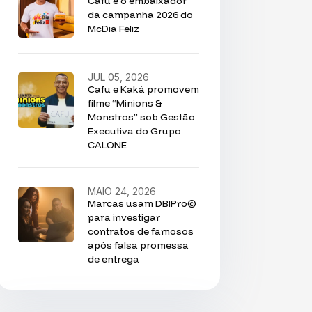
Cafu é o embaixador
da campanha 2026 do
McDia Feliz
JUL 05, 2026
Cafu e Kaká promovem
filme “Minions &
Monstros” sob Gestão
Executiva do Grupo
CALONE
MAIO 24, 2026
Marcas usam DBIPro©
para investigar
contratos de famosos
após falsa promessa
de entrega