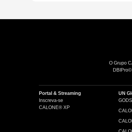
O Grupo CA
DBIPro© 
Portal & Streaming
UN Gl
Inscreva-se
GODS
CALONE® XP
CALON
CALON
CALO