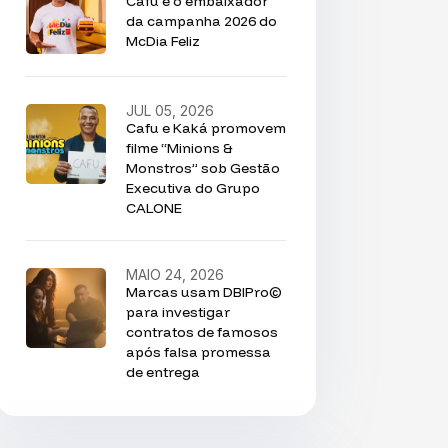
Cafu é o embaixador
da campanha 2026 do
McDia Feliz
JUL 05, 2026
Cafu e Kaká promovem
filme “Minions &
Monstros” sob Gestão
Executiva do Grupo
CALONE
MAIO 24, 2026
Marcas usam DBIPro©
para investigar
contratos de famosos
após falsa promessa
de entrega