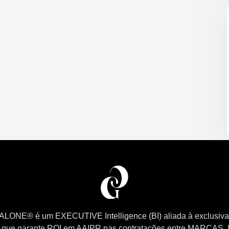
LONE® é um EXECUTIVE Intelligence (BI) aliada à exclusiva
que garante ROI em AAIPR nas contratações entre MARCAS,