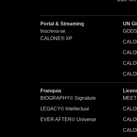
Portal & Streaming
UN Gl
Inscreva-se
GODS
CALONE® XP
CALON
CALON
CALO
CALON
Franquia
Licen
BIOGRAPHY© Signature
MEET
LEGACY© Intellectual
CALO
EVER AFTER© Universe
CALO
CALO