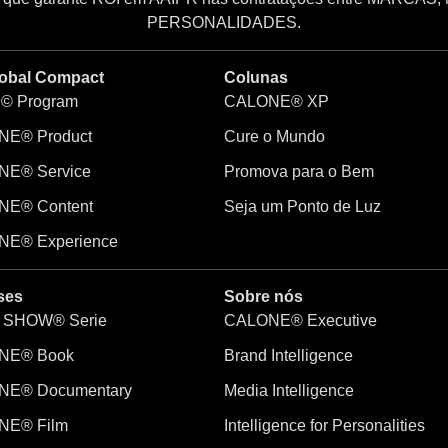
PERSONALIDADES.
obal Compact
Colunas
© Program
CALONE® XP
E® Product
Cure o Mundo
E® Service
Promova para o Bem
NE® Content
Seja um Ponto de Luz
E® Experience
ses
Sobre nós
 SHOW® Serie
CALONE® Executive
NE® Book
Brand Intelligence
NE® Documentary
Media Intelligence
NE® Film
Intelligence for Personalities